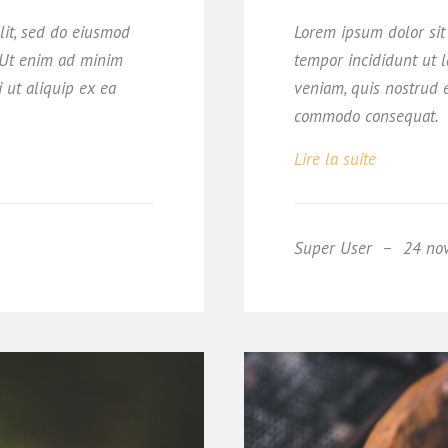
lit, sed do eiusmod
Lorem ipsum dolor sit 
. Ut enim ad minim
tempor incididunt ut 
i ut aliquip ex ea
veniam, quis nostrud e
commodo consequat.
Lire la suite
Super User
24 no