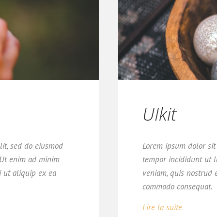
UIkit
lit, sed do eiusmod
Lorem ipsum dolor sit 
. Ut enim ad minim
tempor incididunt ut 
i ut aliquip ex ea
veniam, quis nostrud e
commodo consequat.
Lire la suite